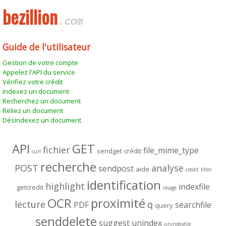
bezillion
.com
Guide de l'utilisateur
Gestion de votre compte
Appelez l'API du service
Vérifiez votre crédit
Indexez un document
Recherchez un document
Reliez un document
Désindexez un document
API
GET
fichier
file_mime_type
sendget
crédit
curl
recherche
POST
analyse
sendpost
aide
credit
filter
identification
highlight
indexfile
getcredit
image
OCR
proximité
lecture
q
PDF
searchfile
query
senddelete
suggest
unindex
unindexfile