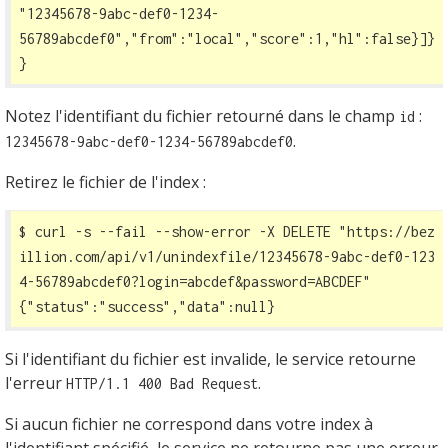
"12345678-9abc-def0-1234-
56789abcdef0","from":"local","score":1,"hl":false}]}
}
Notez l'identifiant du fichier retourné dans le champ
:
id
.
12345678-9abc-def0-1234-56789abcdef0
Retirez le fichier de l'index :
$ curl -s --fail --show-error -X DELETE 
"https://bez
illion.com/api/v1/unindexfile/12345678-9abc-def0-123
4-56789abcdef0?login=abcdef&password=ABCDEF"
{"status":"success","data":null}
Si l'identifiant du fichier est invalide, le service retourne
l'erreur
.
HTTP/1.1 400 Bad Request
Si aucun fichier ne correspond dans votre index à
l'identifiant spécifié, le service ne retourne pas une erreur.