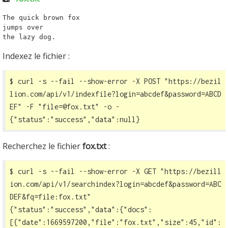
The quick brown fox
jumps over
the lazy dog.
Indexez le fichier :
$ curl -s --fail --show-error -X POST 
"https://bezil
lion.com/api/v1/indexfile?login=abcdef&password=ABCD
EF"
 -F "file=@fox.txt" -o -

{"status":"success","data":null}
Recherchez le fichier
fox.txt
:
$ curl -s --fail --show-error -X GET 
"https://bezill
ion.com/api/v1/searchindex?login=abcdef&password=ABC
DEF&fq=file:fox.txt"
{"status":"success","data":{"docs":
[{"date":1669597200,"file":"fox.txt","size":45,"id":