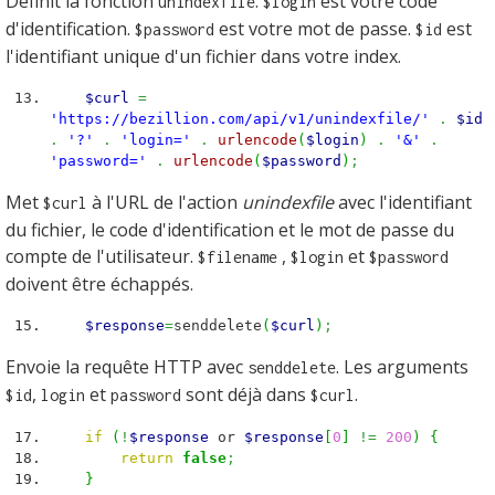
Définit la fonction
.
est votre code
unindexfile
$login
d'identification.
est votre mot de passe.
est
$password
$id
l'identifiant unique d'un fichier dans votre index.
$curl
=
'https://bezillion.com/api/v1/unindexfile/'
.
$id
.
'?'
.
'login='
.
urlencode
(
$login
)
.
'&'
.
'password='
.
urlencode
(
$password
)
;
Met
à l'URL de l'action
unindexfile
avec l'identifiant
$curl
du fichier, le code d'identification et le mot de passe du
compte de l'utilisateur.
,
et
$filename
$login
$password
doivent être échappés.
$response
=
senddelete
(
$curl
)
;
Envoie la requête HTTP avec
. Les arguments
senddelete
,
et
sont déjà dans
.
$id
login
password
$curl
if
(
!
$response
or
$response
[
0
]
!=
200
)
{
return
false
;
}