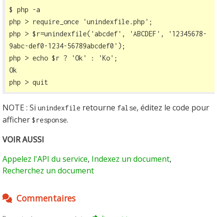
$ php -a

php > require_once 'unindexfile.php';

php > $r=unindexfile('abcdef', 'ABCDEF', '12345678-
9abc-def0-1234-56789abcdef0');

php > echo $r ? 'Ok' : 'Ko';

Ok

php > quit
NOTE : Si
retourne
, éditez le code pour
unindexfile
false
afficher
.
$response
VOIR AUSSI
Appelez l'API du service
,
Indexez un document
,
Recherchez un document
Commentaires